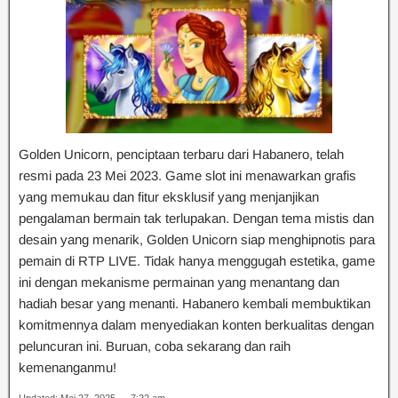
Golden Unicorn, penciptaan terbaru dari Habanero, telah
resmi pada 23 Mei 2023. Game slot ini menawarkan grafis
yang memukau dan fitur eksklusif yang menjanjikan
pengalaman bermain tak terlupakan. Dengan tema mistis dan
desain yang menarik, Golden Unicorn siap menghipnotis para
pemain di RTP LIVE. Tidak hanya menggugah estetika, game
ini dengan mekanisme permainan yang menantang dan
hadiah besar yang menanti. Habanero kembali membuktikan
komitmennya dalam menyediakan konten berkualitas dengan
peluncuran ini. Buruan, coba sekarang dan raih
kemenanganmu!
Updated: Mei 27, 2025 — 7:22 am