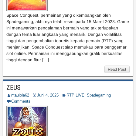
Space Conquest, permainan yang dikembangkan oleh
Spadegaming, akhirnya telah resmi pada 15 Maret 2023. Game
ini menawarkan pengalaman bermain yang tak terlupakan
dengan tema luar angkasa yang menarik. Dengan volatilitas
tinggi dan pengembalian teoretis kepada pemain (RTP) yang
menjanjikan, Space Conquest siap memukau para penggemar
slot online. Permainan ini menggabungkan grafik berkualitas
tinggi dengan fitur […]
Read Post
ZEUS
ntauiola62
Juni 4, 2025
RTP LIVE
,
Spadegaming
Comments