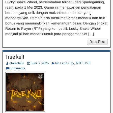
Lucky Snake Wheel, persembahan terbaru dari Spadegaming,
resmi pada 1 Mei 2023. Game ini menawarkan pengalaman
bermain yang unik dengan mekanisme roda ular yang
mengasyikkan. Pemain bisa menikmati grafis menarik dan fitur
bonus yang memungkinkan kemenangan besar. Dengan tingkat
Return to Player (RTP) yang kompetitif, Lucky Snake Wheel
menjadi pilihan menarik untuk para penggemar slot […]
Read Post
True kult
ntauiola62
Juni 3, 2025
No Limit City
,
RTP LIVE
Comments