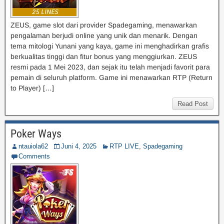
ZEUS, game slot dari provider Spadegaming, menawarkan
pengalaman berjudi online yang unik dan menarik. Dengan
tema mitologi Yunani yang kaya, game ini menghadirkan grafis
berkualitas tinggi dan fitur bonus yang menggiurkan. ZEUS
resmi pada 1 Mei 2023, dan sejak itu telah menjadi favorit para
pemain di seluruh platform. Game ini menawarkan RTP (Return
to Player) […]
Read Post
Poker Ways
ntauiola62
Juni 4, 2025
RTP LIVE
,
Spadegaming
Comments