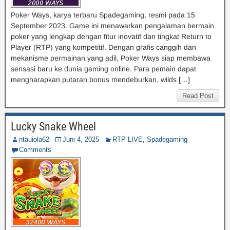
Poker Ways, karya terbaru Spadegaming, resmi pada 15
September 2023. Game ini menawarkan pengalaman bermain
poker yang lengkap dengan fitur inovatif dan tingkat Return to
Player (RTP) yang kompetitif. Dengan grafis canggih dan
mekanisme permainan yang adil, Poker Ways siap membawa
sensasi baru ke dunia gaming online. Para pemain dapat
mengharapkan putaran bonus mendeburkan, wilds […]
Read Post
Lucky Snake Wheel
ntauiola62
Juni 4, 2025
RTP LIVE
,
Spadegaming
Comments