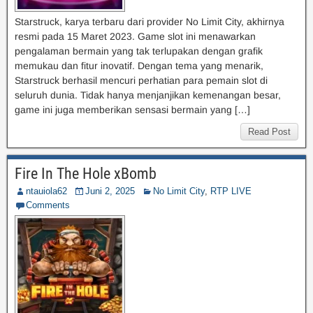
Starstruck, karya terbaru dari provider No Limit City, akhirnya
resmi pada 15 Maret 2023. Game slot ini menawarkan
pengalaman bermain yang tak terlupakan dengan grafik
memukau dan fitur inovatif. Dengan tema yang menarik,
Starstruck berhasil mencuri perhatian para pemain slot di
seluruh dunia. Tidak hanya menjanjikan kemenangan besar,
game ini juga memberikan sensasi bermain yang […]
Read Post
Fire In The Hole xBomb
ntauiola62
Juni 2, 2025
No Limit City
,
RTP LIVE
Comments