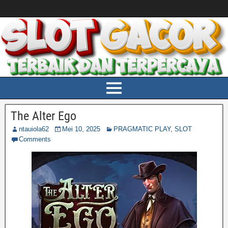
The Alter Ego
ntauiola62
Mei 10, 2025
PRAGMATIC PLAY
,
SLOT
Comments