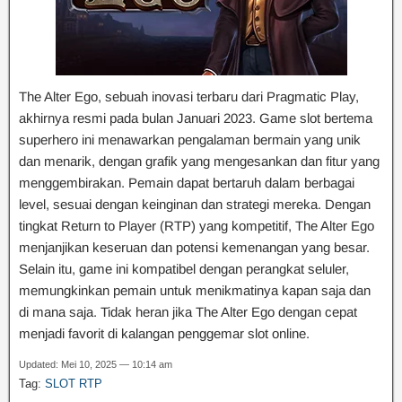
The Alter Ego, sebuah inovasi terbaru dari Pragmatic Play,
akhirnya resmi pada bulan Januari 2023. Game slot bertema
superhero ini menawarkan pengalaman bermain yang unik
dan menarik, dengan grafik yang mengesankan dan fitur yang
menggembirakan. Pemain dapat bertaruh dalam berbagai
level, sesuai dengan keinginan dan strategi mereka. Dengan
tingkat Return to Player (RTP) yang kompetitif, The Alter Ego
menjanjikan keseruan dan potensi kemenangan yang besar.
Selain itu, game ini kompatibel dengan perangkat seluler,
memungkinkan pemain untuk menikmatinya kapan saja dan
di mana saja. Tidak heran jika The Alter Ego dengan cepat
menjadi favorit di kalangan penggemar slot online.
Updated: Mei 10, 2025 — 10:14 am
Tag:
SLOT RTP