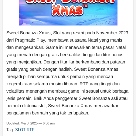
Sweet Bonanza Xmas, Slot yang resmi pada November 2023
dari Pragmatic Play, membawa suasana Natal yang manis
dan mengesankan. Game ini menawarkan tema pasar Natal
yang meriah dengan grafis berkualitas tinggi dan fitur bonus
yang menjanjikan. Dengan fitur liar berkembang dan putaran
gratis yang penuh dengan hadiah, Sweet Bonanza Xmas
menjadi pilihan sempurna untuk pemain yang mencari
kegembiraan selama musim liburan. RTP yang tinggi dan
volatilitas menengah membuat game ini sesuai untuk berbagai
jenis pemain. Baik Anda penggemar Sweet Bonanza asli atau
pemula di dunia slot, Sweet Bonanza Xmas menawarkan
pengalaman bermain yang tak terlupakan.
Updated: Mei 8, 2025 — 6:50 am
Tag:
SLOT RTP