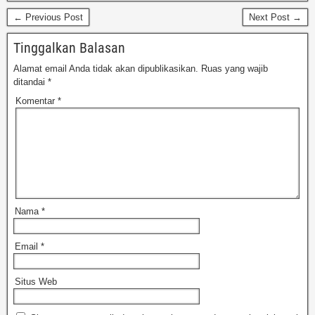
← Previous Post
Next Post →
Tinggalkan Balasan
Alamat email Anda tidak akan dipublikasikan.
Ruas yang wajib
ditandai
*
Komentar
*
Nama
*
Email
*
Situs Web