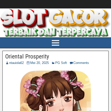
Oriental Prosperity
ntauiola62
Mei 20, 2025
PG Soft
Comments