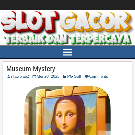
Museum Mystery
ntauiola62
Mei 20, 2025
PG Soft
Comments