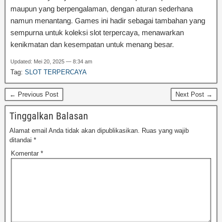
maupun yang berpengalaman, dengan aturan sederhana
namun menantang. Games ini hadir sebagai tambahan yang
sempurna untuk koleksi slot terpercaya, menawarkan
kenikmatan dan kesempatan untuk menang besar.
Updated: Mei 20, 2025 — 8:34 am
Tag:
SLOT TERPERCAYA
← Previous Post
Next Post →
Tinggalkan Balasan
Alamat email Anda tidak akan dipublikasikan.
Ruas yang wajib
ditandai
*
Komentar
*