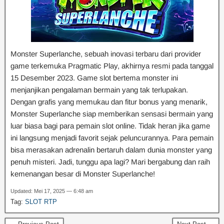
Monster Superlanche, sebuah inovasi terbaru dari provider
game terkemuka Pragmatic Play, akhirnya resmi pada tanggal
15 Desember 2023. Game slot bertema monster ini
menjanjikan pengalaman bermain yang tak terlupakan.
Dengan grafis yang memukau dan fitur bonus yang menarik,
Monster Superlanche siap memberikan sensasi bermain yang
luar biasa bagi para pemain slot online. Tidak heran jika game
ini langsung menjadi favorit sejak peluncurannya. Para pemain
bisa merasakan adrenalin bertaruh dalam dunia monster yang
penuh misteri. Jadi, tunggu apa lagi? Mari bergabung dan raih
kemenangan besar di Monster Superlanche!
Updated: Mei 17, 2025 — 6:48 am
Tag:
SLOT RTP