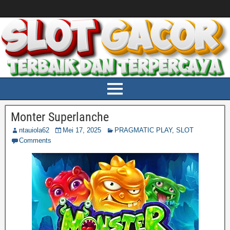
Monter Superlanche
ntauiola62
Mei 17, 2025
PRAGMATIC PLAY
,
SLOT
Comments