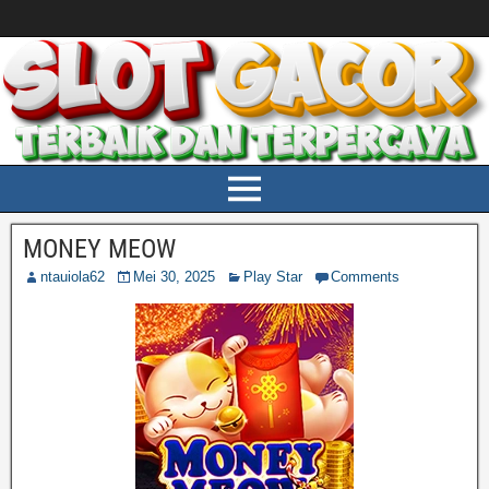
MONEY MEOW
ntauiola62
Mei 30, 2025
Play Star
Comments