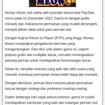
Money Meow slot online oleh provider terkemuka PlayStar,
resmi pada 15 Desember 2023. Game ini dengan grafis
menarik dan mekanisme permainan yang mudah dimengerti,
menjadi pilihan ideal untuk para pemain slot.
Dengan tingkat Return to Player (RTP) yang tinggi, Money
Meow menjanjikan pengalaman bermain yang
menguntungkan. Fitur-fitur unik dalam game ini, seperti
putaran gratis dan multiplier besar, semakin meningkatkan
peluang pemain untuk mendapatkan kemenangan besar.
Selain itu, tampilan animasi yang apik dan efek suara yang
menarik membuat permainan terasa lebih hidup dan menarik.
Dengan demikian, pemain bisa menyesuaikan permainan
sesuai dengan strategi dan preferensi masing-masing.
Dalam beberapa hari sejak peluncurannya, game ini sudah
mendapatkan sambutan yang baik dari kalangan pemain slot