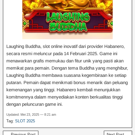
Laughing Buddha, slot online inovatif dari provider Habanero,
secara resmi meluncur pada 14 Februari 2025. Game ini
menawarkan grafis memukau dan fitur unik yang pasti akan
memikat para pemain. Dengan tema Buddha yang menghibur,
Laughing Buddha membawa suasana kegembiraan ke setiap
putaran. Pemain dapat menikmati bonus menarik dan peluang
kemenangan yang tinggi. Habanero kembali menunjukkan
komitmennya dalam menyediakan konten berkualitas tinggi
dengan peluncuran game ini.
Updated: Mei 23, 2025 — 8:21 am
Tag:
SLOT 2025
← Previous Post
Next Post →