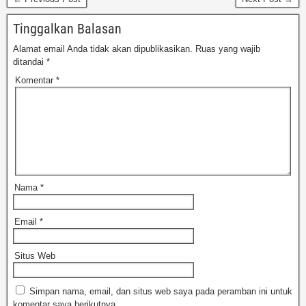
Tinggalkan Balasan
Alamat email Anda tidak akan dipublikasikan.
Ruas yang wajib
ditandai
*
Komentar
*
Nama
*
Email
*
Situs Web
Simpan nama, email, dan situs web saya pada peramban ini untuk
komentar saya berikutnya.