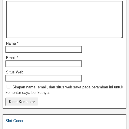
Nama
*
Email
*
Situs Web
Simpan nama, email, dan situs web saya pada peramban ini untuk
komentar saya berikutnya.
Slot Gacor