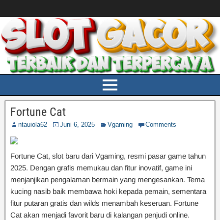
Fortune Cat
ntauiola62
Juni 6, 2025
Vgaming
Comments
Fortune Cat, slot baru dari Vgaming, resmi pasar game tahun
2025. Dengan grafis memukau dan fitur inovatif, game ini
menjanjikan pengalaman bermain yang mengesankan. Tema
kucing nasib baik membawa hoki kepada pemain, sementara
fitur putaran gratis dan wilds menambah keseruan. Fortune
Cat akan menjadi favorit baru di kalangan penjudi online.