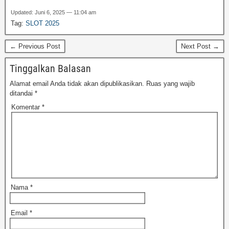
Updated: Juni 6, 2025 — 11:04 am
Tag:
SLOT 2025
← Previous Post
Next Post →
Tinggalkan Balasan
Alamat email Anda tidak akan dipublikasikan.
Ruas yang wajib
ditandai
*
Komentar
*
Nama
*
Email
*