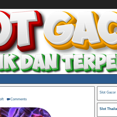
Slot Gacor
oft
Comments
Slot Thail