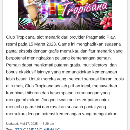
Club Tropicana, slot menarik dari provider Pragmatic Play,
resmi pada 15 Maret 2023. Game ini menghadirkan suasana
pantai eksotis dengan grafis memukau dan fitur menarik yang
berpotensi meningkatkan peluang kemenangan pemain.
Pemain dapat menikmati putaran gratis, multiplicators, dan
bonus eksklusif lainnya yang memungkinkan kemenangan
lebih besar. Untuk mereka yang mencari sensasi liburan tropis
di rumah, Club Tropicana adalah pilihan ideal, menawarkan
kombinasi hiburan dan kesempatan kemenangan yang
menggembirakan. Jangan lewatkan kesempatan untuk
mencoba game ini dan rasakan suasana pantai yang
memukau dengan potensi kemenangan yang menggiurkan.
Updated: Mei 17, 2025 — 6:29 am
Tag:
RTP GAMPANG MENANG