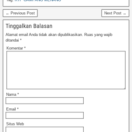
← Previous Post
Next Post →
Tinggalkan Balasan
Alamat email Anda tidak akan dipublikasikan.
Ruas yang wajib
ditandai
*
Komentar
*
Nama
*
Email
*
Situs Web