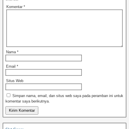
Komentar
*
Nama
*
Email
*
Situs Web
Simpan nama, email, dan situs web saya pada peramban ini untuk
komentar saya berikutnya.