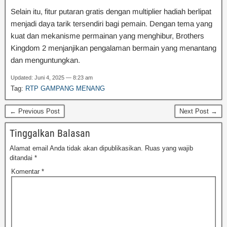
Selain itu, fitur putaran gratis dengan multiplier hadiah berlipat
menjadi daya tarik tersendiri bagi pemain. Dengan tema yang
kuat dan mekanisme permainan yang menghibur, Brothers
Kingdom 2 menjanjikan pengalaman bermain yang menantang
dan menguntungkan.
Updated: Juni 4, 2025 — 8:23 am
Tag:
RTP GAMPANG MENANG
← Previous Post
Next Post →
Tinggalkan Balasan
Alamat email Anda tidak akan dipublikasikan.
Ruas yang wajib
ditandai
*
Komentar
*