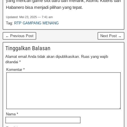
yang mencari game slot baru dan menarik, Atomic Kittens dari
Habanero bisa menjadi pilihan yang tepat.
Updated: Mei 23, 2025 — 7:41 am
Tag:
RTP GAMPANG MENANG
← Previous Post
Next Post →
Tinggalkan Balasan
Alamat email Anda tidak akan dipublikasikan.
Ruas yang wajib
ditandai
*
Komentar
*
Nama
*