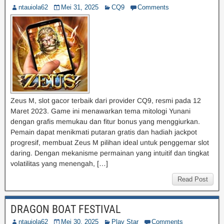
ntauiola62
Mei 31, 2025
CQ9
Comments
Zeus M, slot gacor terbaik dari provider CQ9, resmi pada 12
Maret 2023. Game ini menawarkan tema mitologi Yunani
dengan grafis memukau dan fitur bonus yang menggiurkan.
Pemain dapat menikmati putaran gratis dan hadiah jackpot
progresif, membuat Zeus M pilihan ideal untuk penggemar slot
daring. Dengan mekanisme permainan yang intuitif dan tingkat
volatilitas yang menengah, […]
Read Post
DRAGON BOAT FESTIVAL
ntauiola62
Mei 30, 2025
Play Star
Comments