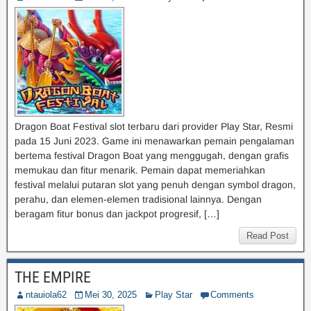
Dragon Boat Festival slot terbaru dari provider Play Star, Resmi
pada 15 Juni 2023. Game ini menawarkan pemain pengalaman
bertema festival Dragon Boat yang menggugah, dengan grafis
memukau dan fitur menarik. Pemain dapat memeriahkan
festival melalui putaran slot yang penuh dengan symbol dragon,
perahu, dan elemen-elemen tradisional lainnya. Dengan
beragam fitur bonus dan jackpot progresif, […]
Read Post
THE EMPIRE
ntauiola62
Mei 30, 2025
Play Star
Comments