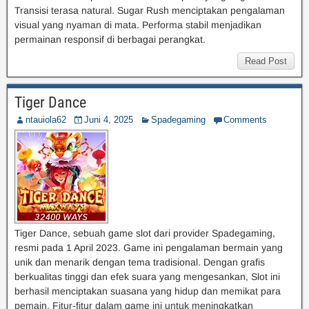
Transisi terasa natural. Sugar Rush menciptakan pengalaman
visual yang nyaman di mata. Performa stabil menjadikan
permainan responsif di berbagai perangkat.
Read Post
Tiger Dance
ntauiola62
Juni 4, 2025
Spadegaming
Comments
Tiger Dance, sebuah game slot dari provider Spadegaming,
resmi pada 1 April 2023. Game ini pengalaman bermain yang
unik dan menarik dengan tema tradisional. Dengan grafis
berkualitas tinggi dan efek suara yang mengesankan, Slot ini
berhasil menciptakan suasana yang hidup dan memikat para
pemain. Fitur-fitur dalam game ini untuk meningkatkan